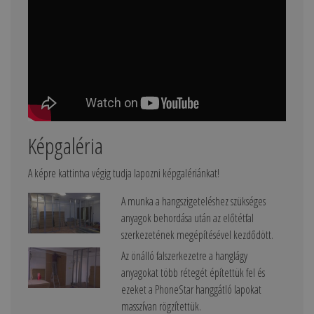
Képgaléria
A képre kattintva végig tudja lapozni képgalériánkat!
A munka a hangszigeteléshez szükséges
anyagok behordása után az előtétfal
szerkezetének megépítésével kezdődött.
Az önálló falszerkezetre a hanglágy
anyagokat több rétegét építettük fel és
ezeket a PhoneStar hanggátló lapokat
masszívan rögzítettük.