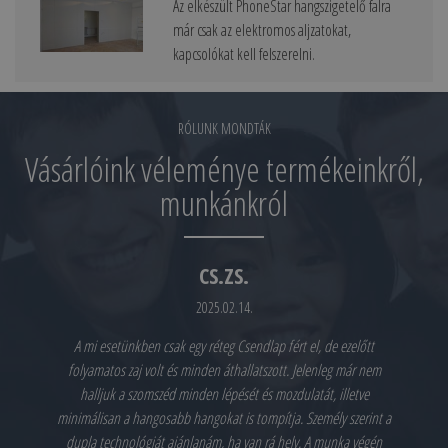
Az elkészült PhoneStar hangszigetelő falra
már csak az elektromos aljzatokat,
kapcsolókat kell felszerelni.
RÓLUNK MONDTÁK
Vásárlóink véleménye termékeinkről,
munkánkról
CS.ZS.
2025.02.14.
A mi esetünkben csak egy réteg Csendlap fért el, de ezelőtt
folyamatos zaj volt és minden áthallatszott. Jelenleg már nem
halljuk a szomszéd minden lépését és mozdulatát, illetve
minimálisan a hangosabb hangokat is tompítja. Személy szerint a
dupla technológiát ajánlanám, ha van rá hely. A munka végén