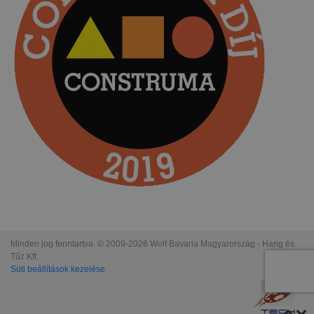
Minden jog fenntartva. © 2009-2026 Wolf Bavaria Magyarország - Hang és
Tűz Kft.
Süti beállítások kezelése