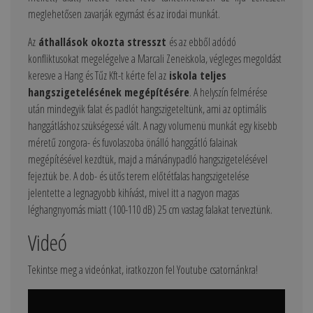
meglehetősen zavarják egymást és az irodai munkát.
Az
áthallások okozta stresszt
és az ebből adódó
konfliktusokat megelégelve a Marcali Zeneiskola, végleges megoldást
keresve a Hang és Tűz Kft-t kérte fel az
iskola teljes
hangszigetelésének megépítésére
. A helyszín felmérése
után mindegyik falat és padlót hangszigeteltünk, ami az optimális
hanggátláshoz szükségessé vált. A nagy volumenü munkát egy kisebb
méretű zongora- és fuvolaszoba önálló hanggátló falainak
megépítésével kezdtük, majd a márványpadló hangszigetelésével
fejeztük be. A dob- és ütős terem előtétfalas hangszigetelése
jelentette a legnagyobb kihívást, mivel itt a nagyon magas
léghangnyomás miatt (100-110 dB) 25 cm vastag falakat terveztünk.
Videó
Tekintse meg a videónkat, iratkozzon fel Youtube csatornánkra!