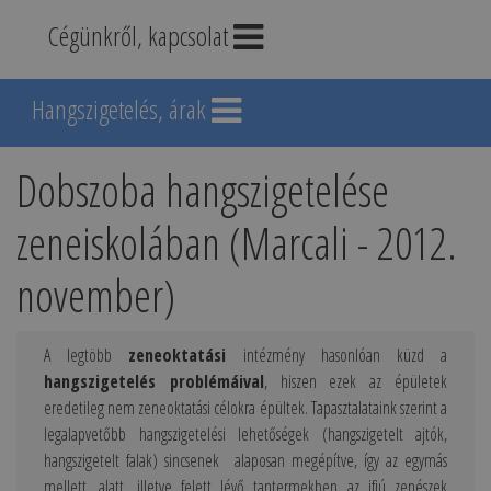
Cégünkről, kapcsolat
Hangszigetelés, árak
Dobszoba hangszigetelése
zeneiskolában (Marcali - 2012.
november)
A legtöbb
zeneoktatási
intézmény hasonlóan küzd a
hangszigetelés problémáival
, hiszen ezek az épületek
eredetileg nem zeneoktatási célokra épültek. Tapasztalataink szerint a
legalapvetőbb hangszigetelési lehetőségek (hangszigetelt ajtók,
hangszigetelt falak) sincsenek alaposan megépítve, így az egymás
mellett, alatt, illetve felett lévő tantermekben az ifjú zenészek