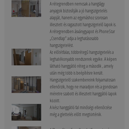
A rétegrendben nemcsak a hanglágy
anyagok biztosítják a jó hangszigetelés
alapját, hanem az egymáshoz szorosan
illesztett és ragasztott hangszigetelő lapok is.
A rétegrendben ásványgyapot és PhoneStar
„Csendlap” adja a leghatásosabb
hangszigetelést.
Az előtétfalas, többrétegű hangszigetelés a
leghatékonyabb rendszerek egyike. A képen
látható hanggátló réteg a második , amely
után még több is beépítésre került.
Hangszigetelő szakembereink folyamatosan
ellenőrzik, hogy ne maradjon rés a gondosan
méretre szabott és illesztett hanggátló lapok
között.
A kész hanggátló fal minőségi ellenőrzése
még a glettelés előtt megtörténik.