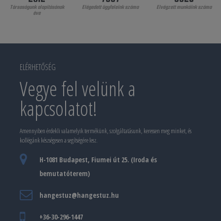
Társaságunk alapításának
Elégedett ügyfeleink száma
Elvégzett munkáink száma
éve
ELÉRHETŐSÉG
Vegye fel velünk a
kapcsolatot!
Amennyiben érdekli valamelyik termékünk, szolgáltatásunk, keressen meg minket, és
kollégánk készségesen a segítségére lesz.
H-1081 Budapest, Fiumei út 25. (Iroda és
bemutatóterem)
hangestuz@hangestuz.hu
+36-30-296-1447