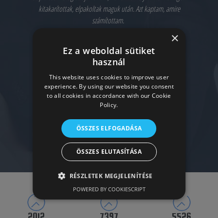
kitakarítottak, elpakoltak maguk után. Azt kaptam, amire
számítottam.
×
Ez a weboldal sütiket
használ
This website uses cookies to improve user
experience. By using our website you consent
to all cookies in accordance with our Cookie
Policy.
ÖSSZES ELFOGADÁSA
ÖSSZES ELUTASÍTÁSA
RÉSZLETEK MEGJELENÍTÉSE
POWERED BY COOKIESCRIPT
2010
8338
6713