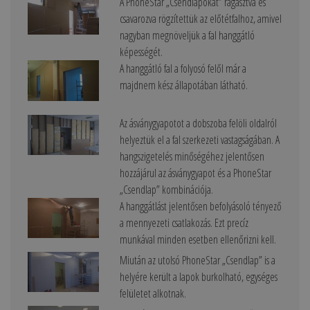
A PhoneStar „Csendlapokat” ragasztva és
csavarozva rögzítettük az előtétfalhoz, amivel
nagyban megnöveljük a fal hanggátló
képességét.
A hanggátló fal a folyosó felől már a
majdnem kész állapotában látható.
Az ásványgyapotot a dobszoba felöli oldalról
helyeztük el a fal szerkezeti vastagságában. A
hangszigetelés minőségéhez jelentősen
hozzájárul az ásványgyapot és a PhoneStar
„Csendlap” kombinációja.
A hanggátlást jelentősen befolyásoló tényező
a mennyezeti csatlakozás. Ezt precíz
munkával minden esetben ellenőrizni kell.
Miután az utolsó PhoneStar „Csendlap” is a
helyére került a lapok burkolható, egységes
felületet alkotnak.