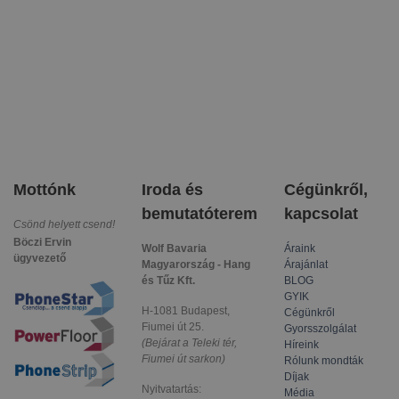
Mottónk
Iroda és
Cégünkről,
bemutatóterem
kapcsolat
Csönd helyett csend!
Böczi Ervin
Wolf Bavaria
Áraink
ügyvezető
Magyarország - Hang
Árajánlat
és Tűz Kft.
BLOG
GYIK
H-1081 Budapest,
Cégünkről
Fiumei út 25.
Gyorsszolgálat
(Bejárat a Teleki tér,
Híreink
Fiumei út sarkon)
Rólunk mondták
Díjak
Nyitvatartás:
Média