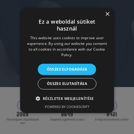
×
Ez a weboldal sütiket
használ
This website uses cookies to improve user
experience. By using our website you consent
to all cookies in accordance with our Cookie
Policy.
ÖSSZES ELFOGADÁSA
ÖSSZES ELUTASÍTÁSA
RÉSZLETEK MEGJELENÍTÉSE
POWERED BY COOKIESCRIPT
2009
8649
8421
Társaságunk alapításának
Elégedett ügyfeleink száma
Elvégzett munkáink száma
éve