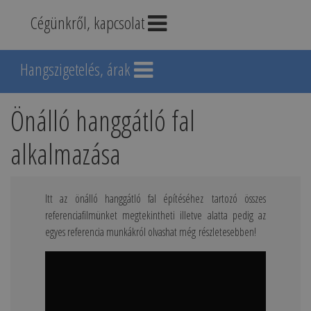
Cégünkről, kapcsolat
Hangszigetelés, árak
Önálló hanggátló fal
alkalmazása
Itt az önálló hanggátló fal építéséhez tartozó összes
referenciafilmünket megtekintheti illetve alatta pedig az
egyes referencia munkákról olvashat még részletesebben!