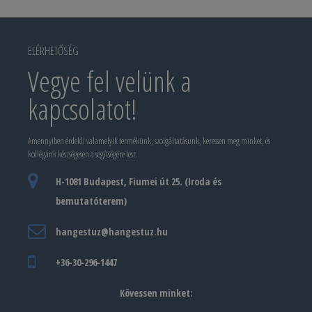
ELÉRHETŐSÉG
Vegye fel velünk a
kapcsolatot!
Amennyiben érdekli valamelyik termékünk, szolgáltatásunk, keressen meg minket, és
kollégánk készségesen a segítségére lesz.
H-1081 Budapest, Fiumei út 25. (Iroda és
bemutatóterem)
hangestuz@hangestuz.hu
+36-30-296-1447
Kövessen minket: