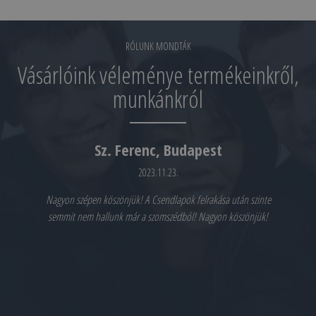
RÓLUNK MONDTÁK
Vásárlóink véleménye termékeinkről,
munkánkról
Sz. Ferenc, Budapest
2023.11.23.
Nagyon szépen köszönjük! A Csendlapok felrakása után szinte
semmit nem hallunk már a szomszédból! Nagyon köszönjük!