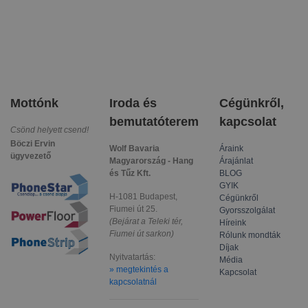
Mottónk
Iroda és
Cégünkről,
bemutatóterem
kapcsolat
Csönd helyett csend!
Böczi Ervin
Wolf Bavaria
Áraink
ügyvezető
Magyarország - Hang
Árajánlat
és Tűz Kft.
BLOG
GYIK
H-1081 Budapest,
Cégünkről
Fiumei út 25.
Gyorsszolgálat
(Bejárat a Teleki tér,
Híreink
Fiumei út sarkon)
Rólunk mondták
Díjak
Nyitvatartás:
Média
» megtekintés a
Kapcsolat
kapcsolatnál