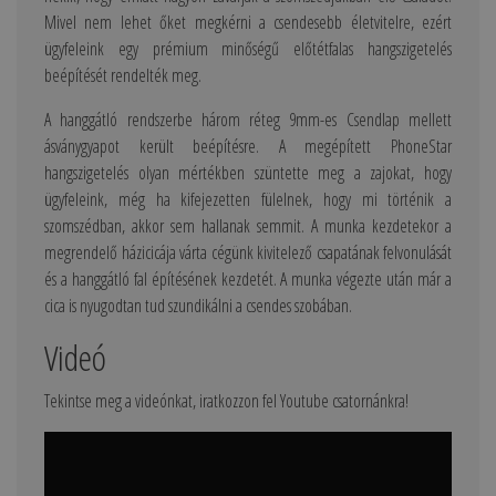
Mivel nem lehet őket megkérni a csendesebb életvitelre, ezért
ügyfeleink egy prémium minőségű előtétfalas hangszigetelés
beépítését rendelték meg.
A hanggátló rendszerbe három réteg 9mm-es Csendlap mellett
ásványgyapot került beépítésre. A megépített PhoneStar
hangszigetelés olyan mértékben szüntette meg a zajokat, hogy
ügyfeleink, még ha kifejezetten fülelnek, hogy mi történik a
szomszédban, akkor sem hallanak semmit. A munka kezdetekor a
megrendelő házicicája várta cégünk kivitelező csapatának felvonulását
és a hanggátló fal építésének kezdetét. A munka végezte után már a
cica is nyugodtan tud szundikálni a csendes szobában.
Videó
Tekintse meg a videónkat, iratkozzon fel Youtube csatornánkra!