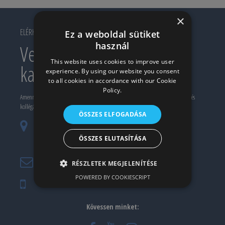
×
ELÉRHETŐSÉG
Ez a weboldal sütiket
használ
Vegye fel velünk a
This website uses cookies to improve user
kapcsolatot!
experience. By using our website you consent
to all cookies in accordance with our Cookie
Policy.
Amennyiben érdekli valamelyik termékünk, szolgáltatásunk, keressen meg minket, és
kollégánk készségesen a segítségére lesz.
ÖSSZES ELFOGADÁSA
H-1081 Budapest, Fiumei út 25. (Iroda és
ÖSSZES ELUTASÍTÁSA
bemutatóterem)
hangestuz@hangestuz.hu
RÉSZLETEK MEGJELENÍTÉSE
POWERED BY COOKIESCRIPT
+36-30-296-1447
Kövessen minket: