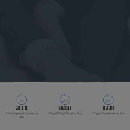
2009
8650
8422
Társaságunk alapításának
Elégedett ügyfeleink száma
Elvégzett munkáink száma
éve