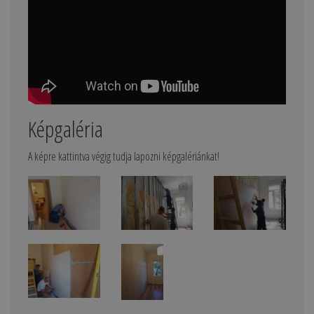
Képgaléria
A képre kattintva végig tudja lapozni képgalériánkat!