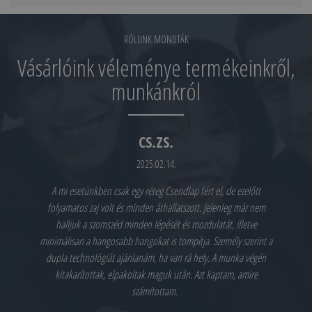
RÓLUNK MONDTÁK
Vásárlóink véleménye termékeinkről,
munkánkról
CS.ZS.
2025.02.14.
A mi esetünkben csak egy réteg Csendlap fért el, de ezelőtt
folyamatos zaj volt és minden áthallatszott. Jelenleg már nem
halljuk a szomszéd minden lépését és mozdulatát, illetve
minimálisan a hangosabb hangokat is tompítja. Személy szerint a
dupla technológiát ajánlanám, ha van rá hely. A munka végén
kitakarítottak, elpakoltak maguk után. Azt kaptam, amire
számítottam.