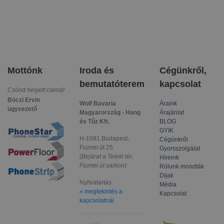
Mottónk
Iroda és
Cégünkről,
bemutatóterem
kapcsolat
Csönd helyett csend!
Böczi Ervin
Wolf Bavaria
Áraink
ügyvezető
Magyarország - Hang
Árajánlat
és Tűz Kft.
BLOG
GYIK
H-1081 Budapest,
Cégünkről
Fiumei út 25.
Gyorsszolgálat
(Bejárat a Teleki tér,
Híreink
Fiumei út sarkon)
Rólunk mondták
Díjak
Nyitvatartás:
Média
» megtekintés a
Kapcsolat
kapcsolatnál