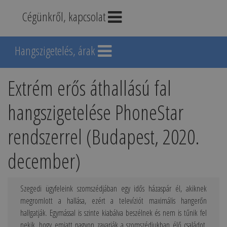
Cégünkről, kapcsolat
Hangszigetelés, árak
Extrém erős áthallású fal
hangszigetelése PhoneStar
rendszerrel (Budapest, 2020.
december)
Szegedi ügyfeleink szomszédjában egy idős házaspár él, akiknek
megromlott a hallása, ezért a televíziót maximális hangerőn
hallgatják. Egymással is szinte kiabálva beszélnek és nem is tűnik fel
nekik, hogy emiatt nagyon zavarják a szomszédjukban élő családot.