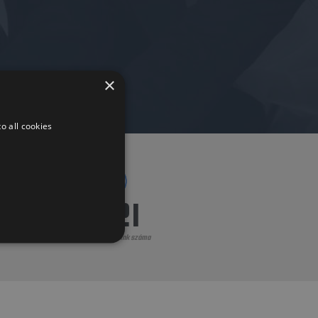
×
o all cookies
8099
Elvégzett munkáink száma