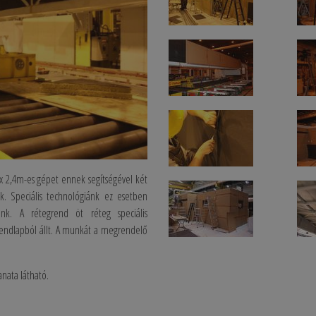
x 2,4m-es gépet ennek segítségével két
uk. Speciális technológiánk ez esetben
unk. A rétegrend öt réteg speciális
endlapból állt. A munkát a megrendelő
nata látható.