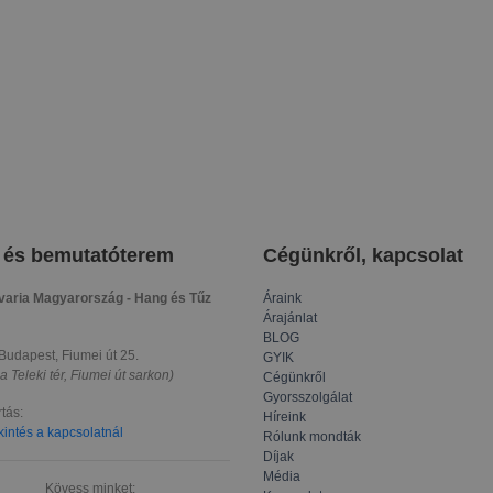
a és bemutatóterem
Cégünkről, kapcsolat
varia Magyarország - Hang és Tűz
Áraink
Árajánlat
BLOG
udapest, Fiumei út 25.
GYIK
a Teleki tér, Fiumei út sarkon)
Cégünkről
Gyorsszolgálat
rtás:
Híreink
intés a kapcsolatnál
Rólunk mondták
Díjak
Média
Kövess minket: