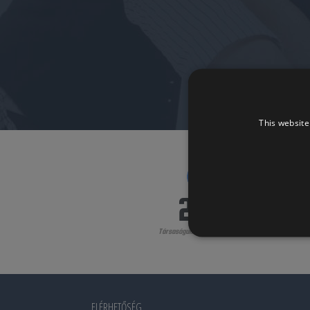
This website
2009
Társaságunk alapításának éve
ELÉRHETŐSÉG