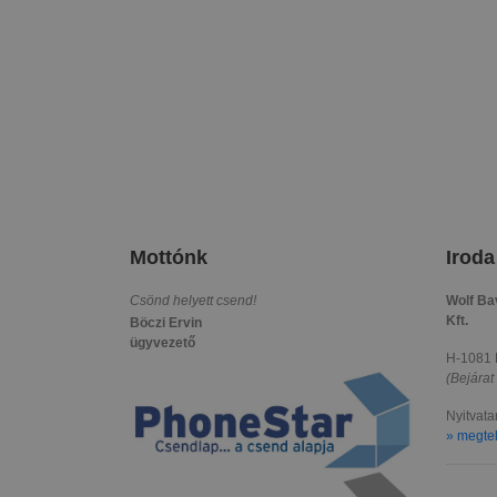
Mottónk
Irod
Csönd helyett csend!
Wolf Ba
Kft.
Böczi Ervin
ügyvezető
H-1081 B
(Bejárat 
Nyitvata
» megtek