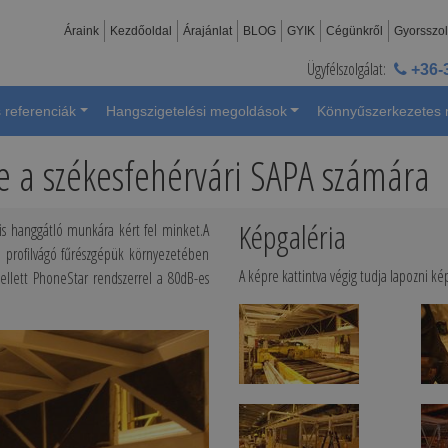
Áraink
Kezdőoldal
Árajánlat
BLOG
GYIK
Cégünkről
Gyorsszol
Ügyfélszolgálat:
+36-
 referenciák
Hangszigetelési megoldások
Könnyűszerkezetes
e a székesfehérvári SAPA számára
Képgaléria
ális hanggátló munkára kért fel minket.A
 profilvágó fűrészgépük környezetében
A képre kattintva végig tudja lapozni ké
kellett PhoneStar rendszerrel a 80dB-es