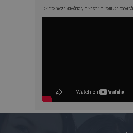
Tekintse meg a videónkat, iratkozzon fel Youtube csatorná