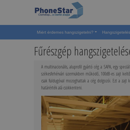
Miért érdemes hangszigetelni?
Hangszigetelés
Fűrészgép hangszigetelés
A multinacionális, aluprofil gyártó cég a SAPA, egy speci
székesfehérvári üzemükben működő, 100dB-es zajt keltő
csak füldugóval mozoghattak a cég dolgozói. Ezt a zajt 
határérték alá csökkenteni.