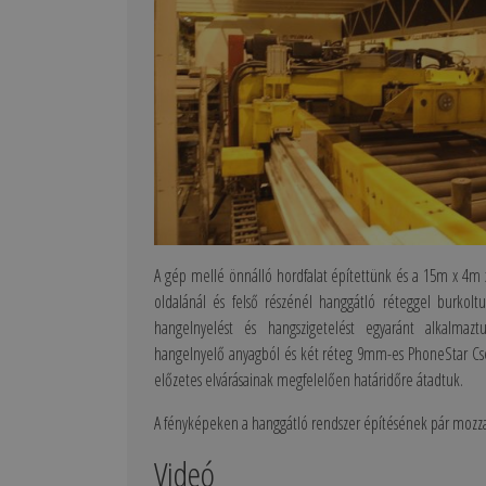
A gép mellé önnálló hordfalat építettünk és a 15m x 4m 
oldalánál és felső részénél hanggátló réteggel burkolt
hangelnyelést és hangszigetelést egyaránt alkalmazt
hangelnyelő anyagból és két réteg 9mm-es PhoneStar Cs
előzetes elvárásainak megfelelően határidőre átadtuk.
A fényképeken a hanggátló rendszer építésének pár mozza
Videó