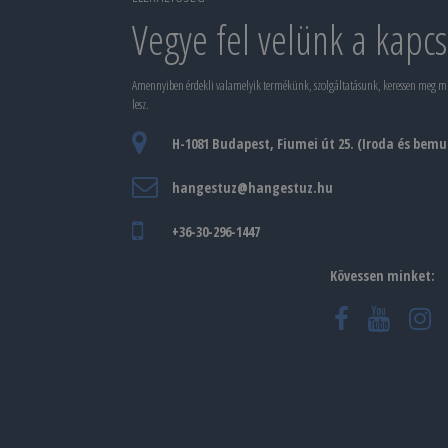
Vegye fel velünk a kapcs
Amennyiben érdekli valamelyik termékünk, szolgáltatásunk, keressen meg mink
lesz.
H-1081 Budapest, Fiumei út 25. (Iroda és bem
hangestuz@hangestuz.hu
+36-30-296-1447
Kövessen minket: