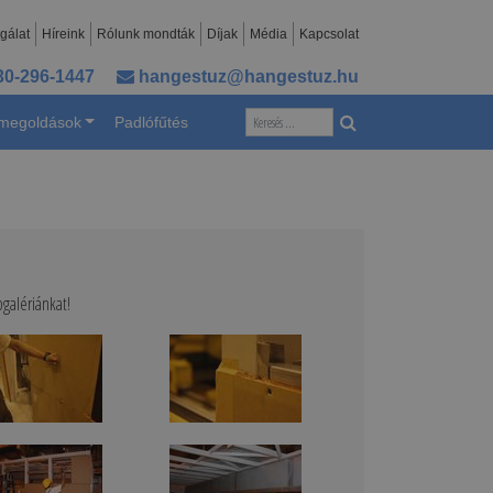
gálat
Híreink
Rólunk mondták
Díjak
Média
Kapcsolat
30-296-1447
hangestuz@hangestuz.hu
 megoldások
Padlófűtés
pgalériánkat!