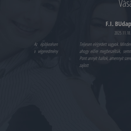
Vás
F.I. BUdapest
2025.11.18.
z építkezésen
Teljesen elégedett vagyok. Minden pontosan úgy történt
a végeredmény
ahogy előre megbeszéltük, semmi probléma nem volt
Pont annyit hallok, amennyit szeretnék. Minden rendbe
zajlott