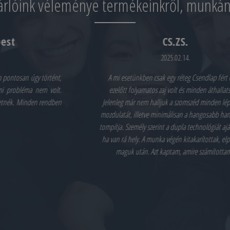
árlóink véleménye termékeinkről, munkán
CS.ZS.
2025.02.14.
,
A mi esetünkben csak egy réteg Csendlap fért el, de
.
ezelőtt folyamatos zaj volt és minden áthallatszott.
n
Jelenleg már nem halljuk a szomszéd minden lépését és
mozdulatát, illetve minimálisan a hangosabb hangokat is
tompítja. Személy szerint a dupla technológiát ajánlanám,
ha van rá hely. A munka végén kitakarítottak, elpakoltak
maguk után. Azt kaptam, amire számítottam.