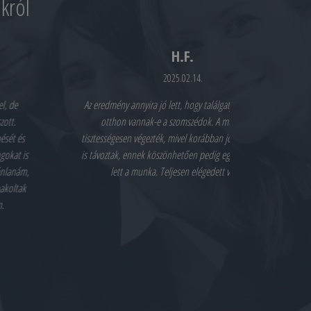
król
H.F.
2025.02.14.
Az eredmény annyira jó lett, hogy találgatjuk, egyáltalán
Maximálisan 
otthon vannak-e a szomszédok. A munkájukat
helyzet. A lé
tisztességesen végezték, mivel korábban jöttek és később
beszédhangok i
is távoztak, ennek köszönhetően pedig egy nap alatt kész
abszolút meg
lett a munka. Teljesen elégedett vagyok.
megbízhatóak
után. A v