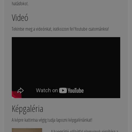
hatásfokot.
Videó
Tekintse meg a videónkat, iratkozzon fel Youtube csatornánkra!
Képgaléria
A képre kattintva végig tudja lapozni képgalériánkat!
A hanggátló előtétfal elemeinek rögzítése a