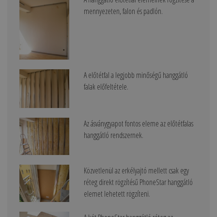
mennyezeten, falon és padlón.
A előtétfal a legjobb minőségű hanggátló
falak előfeltétele.
Az ásványgyapot fontos eleme az előtétfalas
hanggátló rendszernek.
Közvetlenül az erkélyajtó mellett csak egy
réteg direkt rögzítésű PhoneStar hanggátló
elemet lehetett rögzíteni.