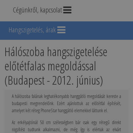
Cégünkről, kapcsolat
Hangszigetelés, árak
Hálószoba hangszigetelése
előtétfalas megoldással
(Budapest - 2012. június)
A hálószoba falának leghatékonyabb hanggátló megoldását kereste a
budapesti megrendelőnk. Ezért ajánlottuk az előtétfal építését,
amelyet két réteg PhoneStar hanggátló elemekkel láttunk el.
Az erkélyajtónál 50 cm szélességben bár csak egy rétegű direkt
rögzítést tudtunk alkalmazni, de még így is elértük az elvárt