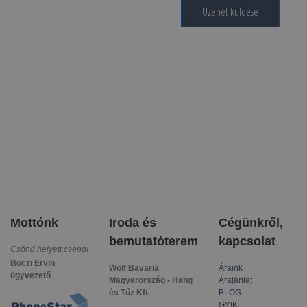
Üzenet küldése
Mottónk
Iroda és
Cégünkről,
bemutatóterem
kapcsolat
Csönd helyett csend!
Böczi Ervin
Wolf Bavaria
Áraink
ügyvezető
Magyarország - Hang
Árajánlat
és Tűz Kft.
BLOG
GYIK