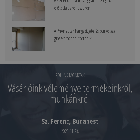
A két PhoneStar hanggátló réteg az
előtétfalas rendszeren.
A PhoneStar hangszigetelés burkolása
gipszkartonnal történik.
RÓLUNK MONDTÁK
Vásárlóink véleménye termékeinkről,
munkánkról
Sz. Ferenc, Budapest
2023.11.23.