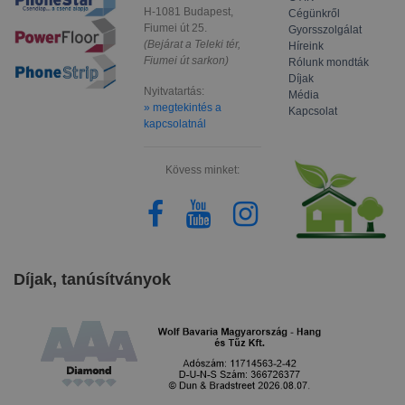
H-1081 Budapest,
Cégünkről
Fiumei út 25.
Gyorsszolgálat
(Bejárat a Teleki tér,
Híreink
Fiumei út sarkon)
Rólunk mondták
Díjak
Nyitvatartás:
Média
» megtekintés a
Kapcsolat
kapcsolatnál
Kövess minket:
Díjak, tanúsítványok