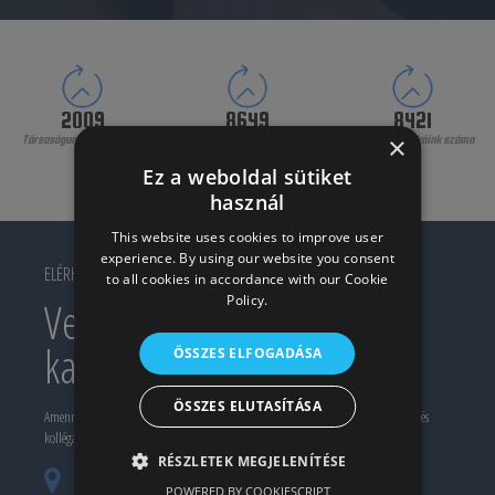
2009
8649
8421
×
Társaságunk alapításának
Elégedett ügyfeleink száma
Elvégzett munkáink száma
éve
Ez a weboldal sütiket
használ
This website uses cookies to improve user
experience. By using our website you consent
ELÉRHETŐSÉG
to all cookies in accordance with our Cookie
Policy.
Vegye fel velünk a
kapcsolatot!
ÖSSZES ELFOGADÁSA
ÖSSZES ELUTASÍTÁSA
Amennyiben érdekli valamelyik termékünk, szolgáltatásunk, keressen meg minket, és
kollégánk készségesen a segítségére lesz.
RÉSZLETEK MEGJELENÍTÉSE
H-1081 Budapest, Fiumei út 25. (Iroda és
POWERED BY COOKIESCRIPT