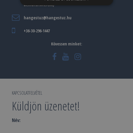
bemutatóterem)
hangestuz@hangestuz.hu
+36-30-296-1447
Kövessen minket:
KAPCSOLATFELVÉTEL
Küldjön üzenetet!
Név: