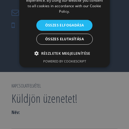
bemutatóterem)
experience. By using our website you consent
to all cookies in accordance with our Cookie
Policy.
hangestuz@hangestuz.hu
+36-30-296-1447
ÖSSZES ELFOGADÁSA
Kövessen minket:
ÖSSZES ELUTASÍTÁSA
RÉSZLETEK MEGJELENÍTÉSE
POWERED BY COOKIESCRIPT
KAPCSOLATFELVÉTEL
Küldjön üzenetet!
Név: