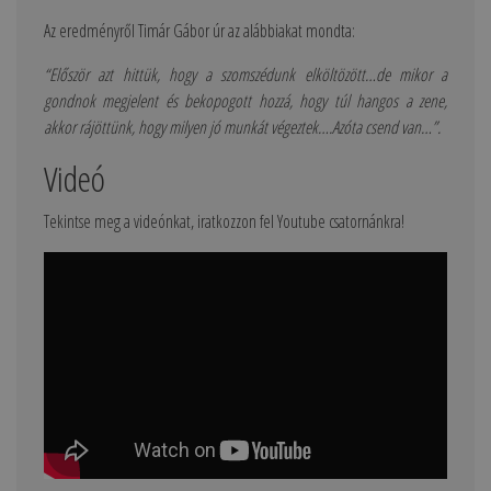
Az eredményről Timár Gábor úr az alábbiakat mondta:
“Először azt hittük, hogy a szomszédunk elköltözött…de mikor a
gondnok megjelent és bekopogott hozzá, hogy túl hangos a zene,
akkor rájöttünk, hogy milyen jó munkát végeztek….Azóta csend van…”.
Videó
Tekintse meg a videónkat, iratkozzon fel Youtube csatornánkra!