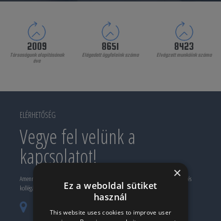
2009
8651
8423
Társaságunk alapításának
Elégedett ügyfeleink száma
Elvégzett munkáink száma
éve
ELÉRHETŐSÉG
Vegye fel velünk a
kapcsolatot!
×
Amennyiben érdekli valamelyik termékünk, szolgáltatásunk, keressen meg minket, és
Ez a weboldal sütiket
kollégánk készségesen a segítségére lesz.
használ
H-1081 Budapest, Fiumei út 25. (Iroda és
This website uses cookies to improve user