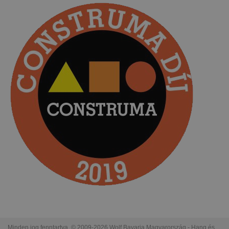
Minden jog fenntartva. © 2009-2026 Wolf Bavaria Magyarország - Hang és