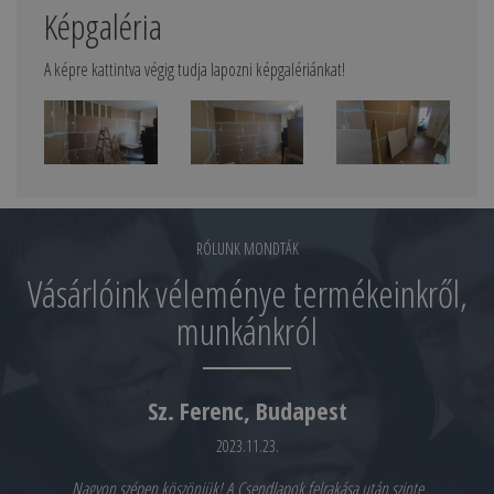
Képgaléria
A képre kattintva végig tudja lapozni képgalériánkat!
RÓLUNK MONDTÁK
Vásárlóink véleménye termékeinkről,
munkánkról
Sz. Ferenc, Budapest
2023.11.23.
Nagyon szépen köszönjük! A Csendlapok felrakása után szinte