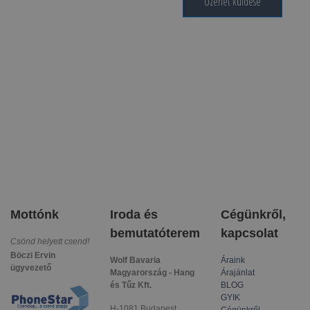
Üzenet küldése
Mottónk
Iroda és
Cégünkről,
bemutatóterem
kapcsolat
Csönd helyett csend!
Böczi Ervin
Wolf Bavaria
Áraink
ügyvezető
Magyarország - Hang
Árajánlat
és Tűz Kft.
BLOG
GYIK
H-1081 Budapest,
Cégünkről