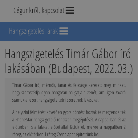
Cégünkről, kapcsolat
Hangszigetelés, árak
Hangszigetelés Timár Gábor író
lakásában (Budapest, 2022.03.)
Timár Gábor író, mérnök, tanár és felesége keresett meg minket,
hogy szomszédja olyan hangosan hallgatja a zenét, ami igen zavaró
számukra, ezért hangszigeteltetni szeretnék lakásukat.
A helyszíni felmérést követően gyors döntést hoztak és megrendelték
a PhoneStar hangszigetelő rendszer megépítését. A nappaliban és az
előtérben is a falakat előtétfallal láttuk el, melyre a nappaliban 2
réteg, az előtérben 1 réteg Csendlapot építettünk be.