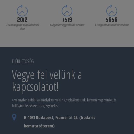
2010
8355
6743
Társaságunk alapításának
Elégedett ügyfeleink száma
Elvégzett munkáink száma
éve
ELÉRHETŐSÉG
Vegye fel velünk a
kapcsolatot!
Amennyiben érdekli valamelyik termékünk, szolgáltatásunk, keressen meg minket, és
kollégánk készségesen a segítségére lesz.
H-1081 Budapest, Fiumei út 25. (Iroda és
bemutatóterem)