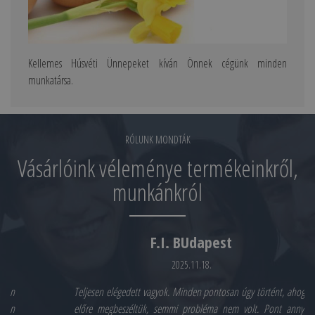
Kellemes Húsvéti Ünnepeket kíván Önnek cégünk minden
munkatársa.
RÓLUNK MONDTÁK
Vásárlóink véleménye termékeinkről,
munkánkról
F.I. BUdapest
2025.11.18.
Teljesen elégedett vagyok. Minden pontosan úgy történt, ahogy
előre megbeszéltük, semmi probléma nem volt. Pont annyit