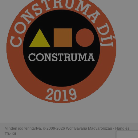
Minden jog fenntartva. © 2009-2026 Wolf Bavaria Magyarország - Hang és
Tűz Kft.