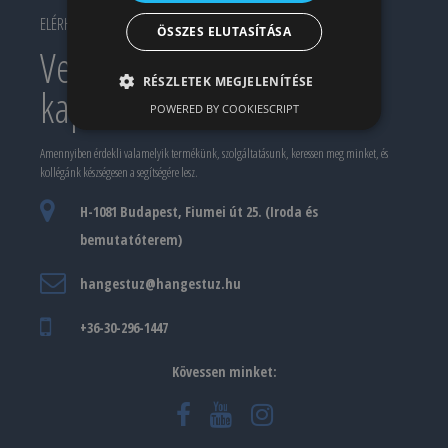
ELÉRHETŐSÉG
ÖSSZES ELUTASÍTÁSA
Vegye fel velünk a
RÉSZLETEK MEGJELENÍTÉSE
kapcsolatot!
POWERED BY COOKIESCRIPT
Amennyiben érdekli valamelyik termékünk, szolgáltatásunk, keressen meg minket, és
kollégánk készségesen a segítségére lesz.
H-1081 Budapest, Fiumei út 25. (Iroda és
bemutatóterem)
hangestuz@hangestuz.hu
+36-30-296-1447
Kövessen minket: