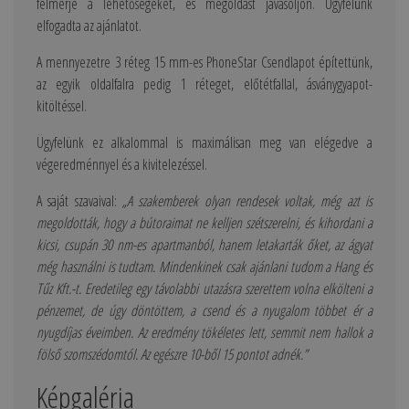
felmérje a lehetőségeket, és megoldást javasoljon. Ügyfelünk
elfogadta az ajánlatot.
A mennyezetre 3 réteg 15 mm-es PhoneStar Csendlapot építettünk,
az egyik oldalfalra pedig 1 réteget, előtétfallal, ásványgyapot-
kitöltéssel.
Ügyfelünk ez alkalommal is maximálisan meg van elégedve a
végeredménnyel és a kivitelezéssel.
A saját szavaival:
„A szakemberek olyan rendesek voltak, még azt is
megoldották, hogy a bútoraimat ne kelljen szétszerelni, és kihordani a
kicsi, csupán 30 nm-es apartmanból, hanem letakarták őket, az ágyat
még használni is tudtam. Mindenkinek csak ajánlani tudom a Hang és
Tűz Kft.-t. Eredetileg egy távolabbi utazásra szerettem volna elkölteni a
pénzemet, de úgy döntöttem, a csend és a nyugalom többet ér a
nyugdíjas éveimben. Az eredmény tökéletes lett, semmit nem hallok a
fölső szomszédomtól. Az egészre 10-ből 15 pontot adnék.”
Képgaléria