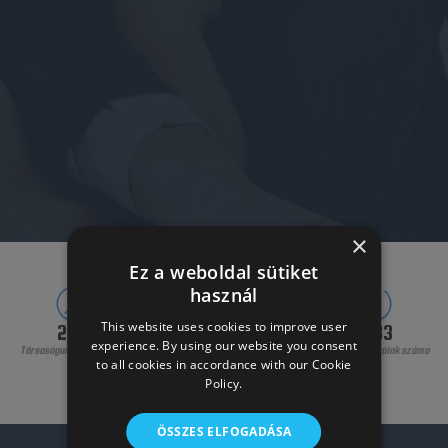
×
Ez a weboldal sütiket
használ
This website uses cookies to improve user
2010
8288
6634
experience. By using our website you consent
Társaságunk alapításának
Elégedett ügyfeleink száma
Elvégzett munkáink száma
to all cookies in accordance with our Cookie
éve
Policy.
ÖSSZES ELFOGADÁSA