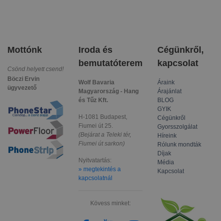
Mottónk
Iroda és
Cégünkről,
bemutatóterem
kapcsolat
Csönd helyett csend!
Böczi Ervin
Wolf Bavaria
Áraink
ügyvezető
Magyarország - Hang
Árajánlat
és Tűz Kft.
BLOG
GYIK
H-1081 Budapest,
Cégünkről
Fiumei út 25.
Gyorsszolgálat
(Bejárat a Teleki tér,
Híreink
Fiumei út sarkon)
Rólunk mondták
Díjak
Nyitvatartás:
Média
» megtekintés a
Kapcsolat
kapcsolatnál
Kövess minket: