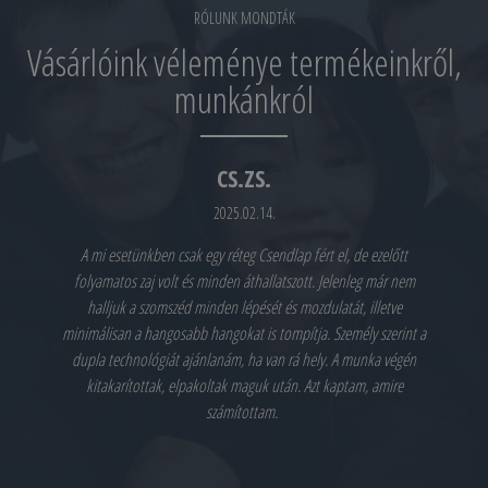
RÓLUNK MONDTÁK
Vásárlóink véleménye termékeinkről,
munkánkról
CS.ZS.
2025.02.14.
A mi esetünkben csak egy réteg Csendlap fért el, de ezelőtt
folyamatos zaj volt és minden áthallatszott. Jelenleg már nem
halljuk a szomszéd minden lépését és mozdulatát, illetve
minimálisan a hangosabb hangokat is tompítja. Személy szerint a
dupla technológiát ajánlanám, ha van rá hely. A munka végén
kitakarítottak, elpakoltak maguk után. Azt kaptam, amire
számítottam.