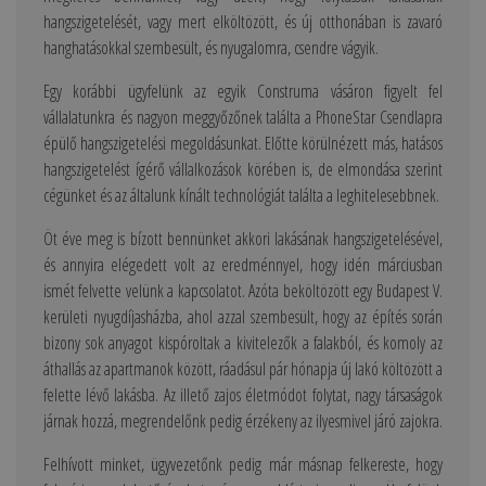
hangszigetelését, vagy mert elköltözött, és új otthonában is zavaró
hanghatásokkal szembesült, és nyugalomra, csendre vágyik.
Egy korábbi ügyfelünk az egyik Construma vásáron figyelt fel
vállalatunkra és nagyon meggyőzőnek találta a PhoneStar Csendlapra
épülő hangszigetelési megoldásunkat. Előtte körülnézett más, hatásos
hangszigetelést ígérő vállalkozások körében is, de elmondása szerint
cégünket és az általunk kínált technológiát találta a leghitelesebbnek.
Öt éve meg is bízott bennünket akkori lakásának hangszigetelésével,
és annyira elégedett volt az eredménnyel, hogy idén márciusban
ismét felvette velünk a kapcsolatot. Azóta beköltözött egy Budapest V.
kerületi nyugdíjasházba, ahol azzal szembesült, hogy az építés során
bizony sok anyagot kispóroltak a kivitelezők a falakból, és komoly az
áthallás az apartmanok között, ráadásul pár hónapja új lakó költözött a
felette lévő lakásba. Az illető zajos életmódot folytat, nagy társaságok
járnak hozzá, megrendelőnk pedig érzékeny az ilyesmivel járó zajokra.
Felhívott minket, ügyvezetőnk pedig már másnap felkereste, hogy