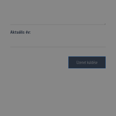
Aktuális év:
Üzenet küldése