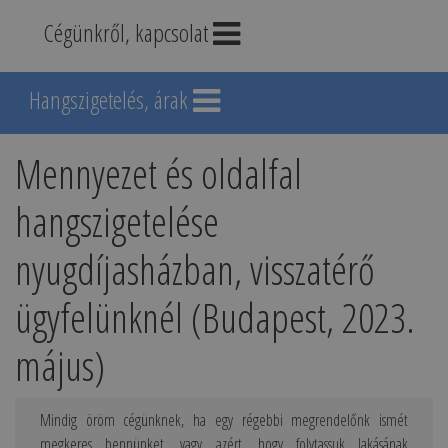
Cégünkről, kapcsolat
Hangszigetelés, árak
Mennyezet és oldalfal
hangszigetelése
nyugdíjasházban, visszatérő
ügyfelünknél (Budapest, 2023.
május)
Mindig öröm cégünknek, ha egy régebbi megrendelőnk ismét
megkeres bennünket, vagy azért, hogy folytassuk lakásának