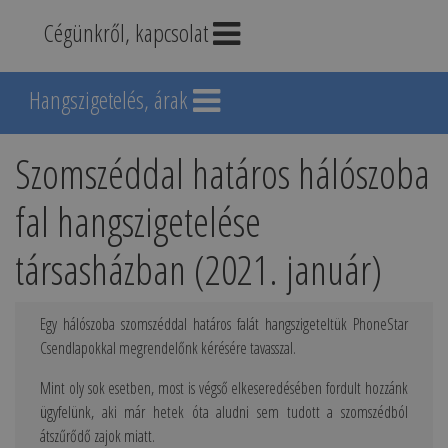
Cégünkről, kapcsolat
Hangszigetelés, árak
Szomszéddal határos hálószoba
fal hangszigetelése
társasházban (2021. január)
Egy hálószoba szomszéddal határos falát hangszigeteltük PhoneStar
Csendlapokkal megrendelőnk kérésére tavasszal.
Mint oly sok esetben, most is végső elkeseredésében fordult hozzánk
ügyfelünk, aki már hetek óta aludni sem tudott a szomszédból
átszűrődő zajok miatt.