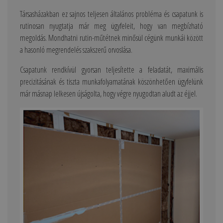
Társasházakban ez sajnos teljesen általános probléma és csapatunk is
rutinosan nyugtatja már meg ügyfeleit, hogy van megbízható
megoldás. Mondhatni rutin-műtétnek minősül cégünk munkái között
a hasonló megrendelés szakszerű orvoslása.
Csapatunk rendkívül gyorsan teljesítette a feladatát, maximális
precizitásának és tiszta munkafolyamatának köszönhetően ügyfelünk
már másnap lelkesen újságolta, hogy végre nyugodtan aludt az éjjel.