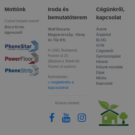
Mottónk
Iroda és
Cégünkről,
bemutatóterem
kapcsolat
Csönd helyett csend!
Böczi Ervin
Wolf Bavaria
Áraink
ügyvezető
Magyarország - Hang
Árajánlat
és Tűz Kft.
BLOG
GYIK
H-1081 Budapest,
Cégünkről
Fiumei út 25.
Gyorsszolgálat
(Bejárat a Teleki tér,
Híreink
Fiumei út sarkon)
Rólunk mondták
Díjak
Nyitvatartás:
Média
» megtekintés a
Kapcsolat
kapcsolatnál
Kövess minket: