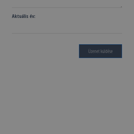
Aktuális év:
Üzenet küldése