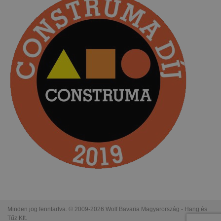
Minden jog fenntartva. © 2009-2026 Wolf Bavaria Magyarország - Hang és
Tűz Kft.