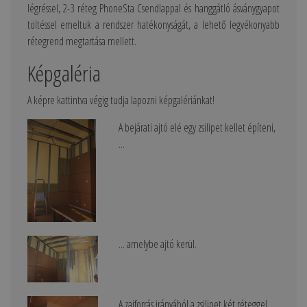
légréssel, 2-3 réteg PhoneSta Csendlappal és hanggátló ásványgyapot
töltéssel emeltük a rendszer hatékonyságát, a lehető legvékonyabb
rétegrend megtartása mellett.
Képgaléria
A képre kattintva végig tudja lapozni képgalériánkat!
A bejárati ajtó elé egy zsilipet kellet építeni,
...
... amelybe ajtó kerül.
A zajforrás irányából a zsilipet két réteggel