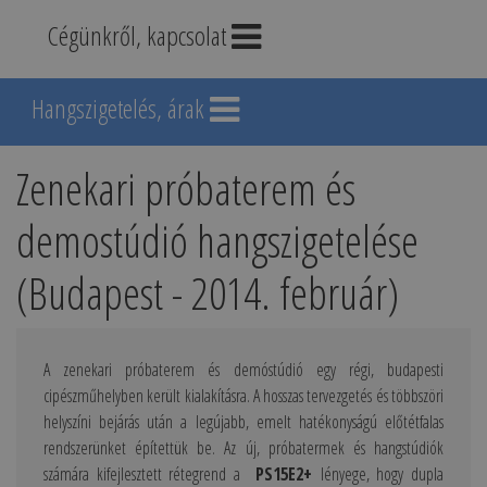
Cégünkről, kapcsolat
Hangszigetelés, árak
Zenekari próbaterem és
demostúdió hangszigetelése
(Budapest - 2014. február)
A zenekari próbaterem és demóstúdió egy régi, budapesti
cipészműhelyben került kialakításra. A hosszas tervezgetés és többszöri
helyszíni bejárás után a legújabb, emelt hatékonyságú előtétfalas
rendszerünket építettük be. Az új, próbatermek és hangstúdiók
számára kifejlesztett rétegrend a
PS15E2+
lényege, hogy dupla