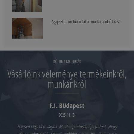
A gipszkarton burkolat a munka utolsó fázisa.
RÓLUNK MONDTÁK
Vásárlóink véleménye termékeinkről,
munkánkról
F.I. BUdapest
2025.11.18.
Teljesen elégedett vagyok. Minden pontosan úgy történt, ahogy
előre megbeszéltük, semmi probléma nem volt. Pont annyit