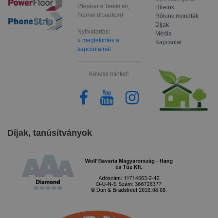
(Bejárat a Teleki tér,
Híreink
Fiumei út sarkon)
Rólunk mondták
Díjak
Nyitvatartás:
Média
» megtekintés a
Kapcsolat
kapcsolatnál
Kövess minket:
Díjak, tanúsítványok