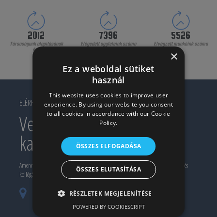
2010
8270
6605
Társaságunk alapításának
Elégedett ügyfeleink száma
Elvégzett munkáink száma
éve
×
Ez a weboldal sütiket
használ
This website uses cookies to improve user
ELÉRHETŐSÉG
experience. By using our website you consent
to all cookies in accordance with our Cookie
Vegye fel velünk a
Policy.
kapcsolatot!
ÖSSZES ELFOGADÁSA
Amennyiben érdekli valamelyik termékünk, szolgáltatásunk, keressen meg minket, és
ÖSSZES ELUTASÍTÁSA
kollégánk készségesen a segítségére lesz.
H-1081 Budapest, Fiumei út 25. (Iroda és
RÉSZLETEK MEGJELENÍTÉSE
bemutatóterem)
POWERED BY COOKIESCRIPT