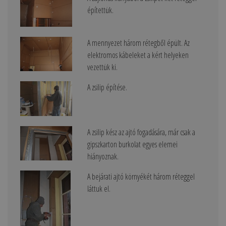
építettük.
A mennyezet három rétegből épült. Az
elektromos kábeleket a kért helyeken
vezettük ki.
A zsilip építése.
A zsilip kész az ajtó fogadására, már csak a
gipszkarton burkolat egyes elemei
hiányoznak.
A bejárati ajtó környékét három réteggel
láttuk el.